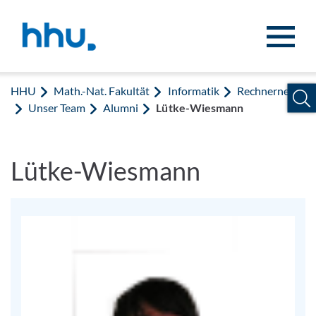
Zum Inhalt springen
Zur Suche springen
HHU
Math.-Nat. Fakultät
Informatik
Rechnernetze
Unser Team
Alumni
Lütke-Wiesmann
Lütke-Wiesmann