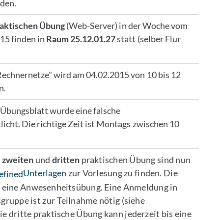
nden.
aktischen
Übung
(Web-Server) in der Woche vom
15 finden in
Raum 25.12.01.27
statt (selber Flur
Rechnernetze" wird am 04.02.2015 von 10 bis 12
n.
 Übungsblatt wurde eine falsche
icht. Die richtige Zeit ist Montags zwischen 10
r
zweiten
und
dritten
praktischen Übung sind nun
Unterlagen
zur Vorlesung zu finden. Die
t eine Anwesenheitsübung. Eine Anmeldung in
ruppe ist zur Teilnahme nötig (siehe
e dritte praktische Übung kann jederzeit bis eine