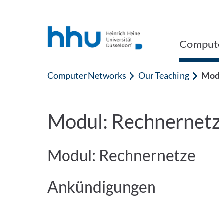
Jump to content
Jump to search
Comput
Computer Networks
Our Teaching
Mod
Modul: Rechnernet
Modul: Rechnernetze
Ankündigungen